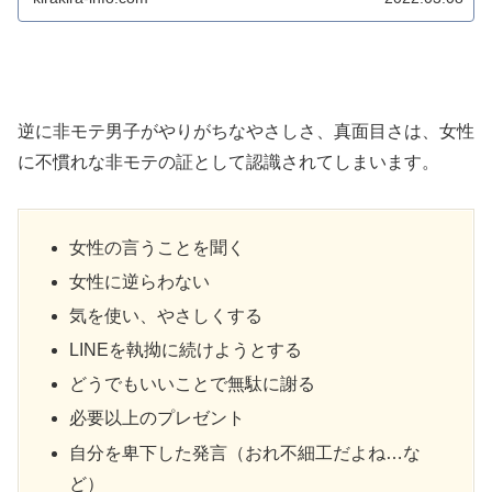
逆に非モテ男子がやりがちなやさしさ、真面目さは、女性
に不慣れな非モテの証として認識されてしまいます。
女性の言うことを聞く
女性に逆らわない
気を使い、やさしくする
LINEを執拗に続けようとする
どうでもいいことで無駄に謝る
必要以上のプレゼント
自分を卑下した発言（おれ不細工だよね…な
ど）