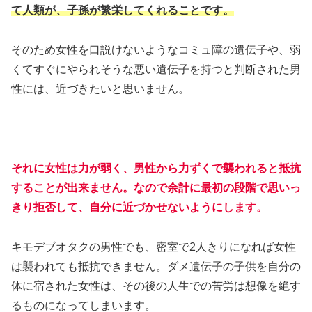
て人類が、子孫が繁栄してくれることです。
そのため女性を口説けないようなコミュ障の遺伝子や、弱
くてすぐにやられそうな悪い遺伝子を持つと判断された男
性には、近づきたいと思いません。
それに女性は力が弱く、男性から力ずくで襲われると抵抗
することが出来ません。なので余計に最初の段階で思いっ
きり拒否して、自分に近づかせないようにします。
キモデブオタクの男性でも、密室で2人きりになれば女性
は襲われても抵抗できません。ダメ遺伝子の子供を自分の
体に宿された女性は、その後の人生での苦労は想像を絶す
るものになってしまいます。