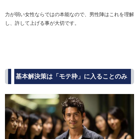
力が弱い女性ならではの本能なので、男性陣はこれを理解
し、許して上げる事が大切です。
基本解決策は「モテ枠」に入ることのみ