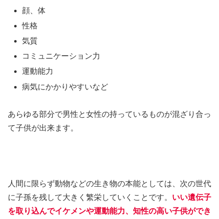
顔、体
性格
気質
コミュニケーション力
運動能力
病気にかかりやすいなど
あらゆる部分で男性と女性の持っているものが混ざり合っ
て子供が出来ます。
人間に限らず動物などの生き物の本能としては、次の世代
に子孫を残して大きく繁栄していくことです。
いい遺伝子
を取り込んでイケメンや運動能力、知性の高い子供ができ