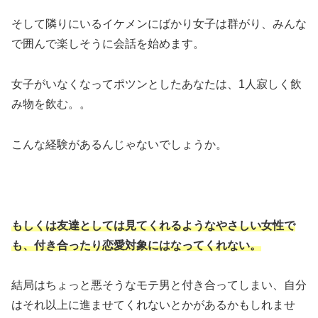
そして隣りにいるイケメンにばかり女子は群がり、みんな
で囲んで楽しそうに会話を始めます。
女子がいなくなってポツンとしたあなたは、1人寂しく飲
み物を飲む。。
こんな経験があるんじゃないでしょうか。
もしくは友達としては見てくれるようなやさしい女性で
も、付き合
ったり
恋愛対象にはなってくれない。
結局はちょっと悪そうなモテ男と付き合ってしまい、自分
はそれ以上に進ませてくれないとかがあるかもしれませ