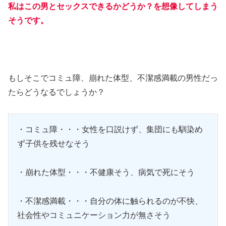
私はこの男とセックスできるかどうか？を想像してしまう
そうです。
もしそこでコミュ障、崩れた体型、不潔感満載の男性だっ
たらどうなるでしょうか？
・コミュ障・・・女性を口説けず、集団にも馴染め
ず子供を残せなそう
・崩れた体型・・・不健康そう、病気で死にそう
・不潔感満載・・・自分の体に触られるのが不快、
社会性やコミュニケーション力が無さそう