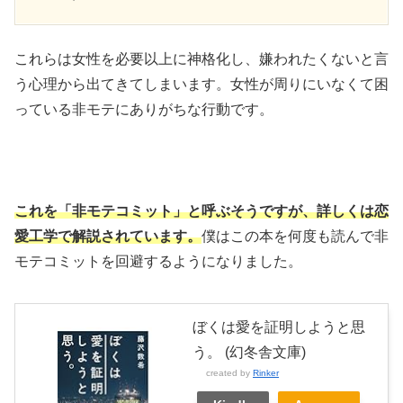
これらは女性を必要以上に神格化し、嫌われたくないと言
う心理から出てきてしまいます。女性が周りにいなくて困
っている非モテにありがちな行動です。
これを「非モテコミット」と呼ぶそうですが、詳しくは恋
愛工学で解説されています。
僕はこの本を何度も読んで非
モテコミットを回避するようになりました。
ぼくは愛を証明しようと思
う。 (幻冬舎文庫)
created by
Rinker