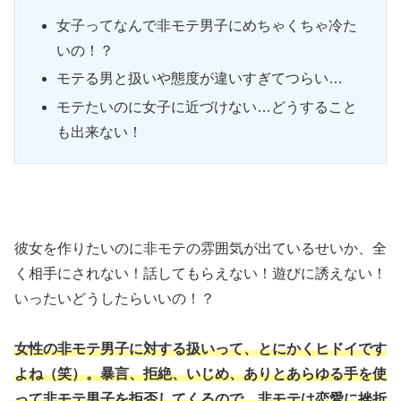
女子ってなんで非モテ男子にめちゃくちゃ冷た
いの！？
モテる男と扱いや態度が違いすぎてつらい…
モテたいのに女子に近づけない…どうすること
も出来ない！
彼女を作りたいのに非モテの雰囲気が出ているせいか、全
く相手にされない！話してもらえない！遊びに誘えない！
いったいどうしたらいいの！？
女性の非モテ男子に対する扱いって、とにかくヒドイです
よね（笑）。暴言、拒絶、いじめ、ありとあらゆる手を使
って非モテ男子を拒否してくるので、非モテは恋愛に挫折