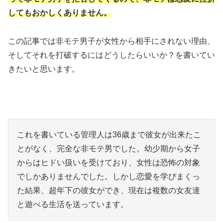
してもおかしくありません。
この記事では非モテ男子が女性から相手にされない理由、
そしてそれを打破するにはどうしたらいいか？を書いてい
きたいと思います。
これを書いている管理人は36歳まで彼女が出来たこ
とがなく、完全な非モテ男でした。幼少期から女子
からはヒドい扱いを受けており、女性は恐怖の対象
でしかありませんでした。しかし恋愛を学びまくっ
た結果、超年下の彼女ができ、現在は複数の女友達
と遊べる生活を送っています。