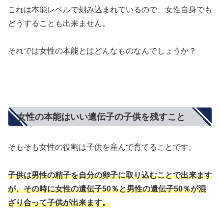
これは本能レベルで刻み込まれているので、女性自身でも
どうすることも出来ません。
それでは女性の本能とはどんなものなんでしょうか？
女性の本能はいい遺伝子の子供を残すこと
そもそも女性の役割は子供を産んで育てることです。
子供は男性の精子を自分の卵子に取り込むことで出来ます
が、その時に女性の遺伝子50％と男性の遺伝子50％が混
ざり合って子供が出来ます。