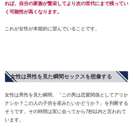
れば、自分の家族が繁栄してより次の世代にまで残ってい
く可能性が高くなります。
これが女性が本能的に望んでいることです。
女性は男性を見た瞬間セックスを想像する
女性は男性を見た瞬間、「この男は恋愛関係としてアリか
ナシか？この人の子供を産みたいかどうか？」を判断する
そうです。その時間は実に会ってから7秒以内と言われて
います。