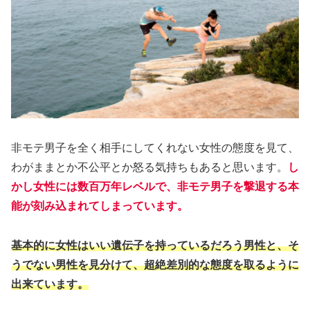
非モテ男子を全く相手にしてくれない女性の態度を見て、
わがままとか不公平とか怒る気持ちもあると思います。
し
かし女性には数百万年レベルで、非モテ男子を撃退する本
能が刻み込まれてしまっています。
基本的に女性はいい遺伝子を持っているだろう男性と、そ
うでない男性を見分けて、超絶差別的な態度を取るように
出来ています。