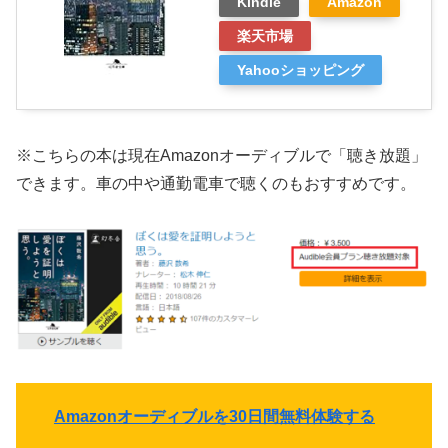
Kindle
Amazon
楽天市場
Yahooショッピング
※こちらの本は現在Amazonオーディブルで「聴き放題」
できます。車の中や通勤電車で聴くのもおすすめです。
Amazonオーディブルを30日間無料体験する