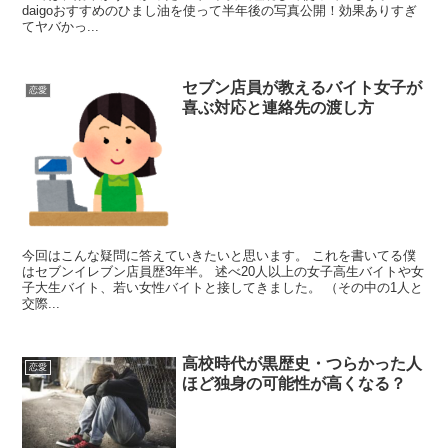
daigoおすすめのひまし油を使って半年後の写真公開！効果ありすぎ
てヤバかっ...
セブン店員が教えるバイト女子が
恋愛
喜ぶ対応と連絡先の渡し方
今回はこんな疑問に答えていきたいと思います。 これを書いてる僕
はセブンイレブン店員歴3年半。 述べ20人以上の女子高生バイトや女
子大生バイト、若い女性バイトと接してきました。 （その中の1人と
交際...
高校時代が黒歴史・つらかった人
恋愛
ほど独身の可能性が高くなる？