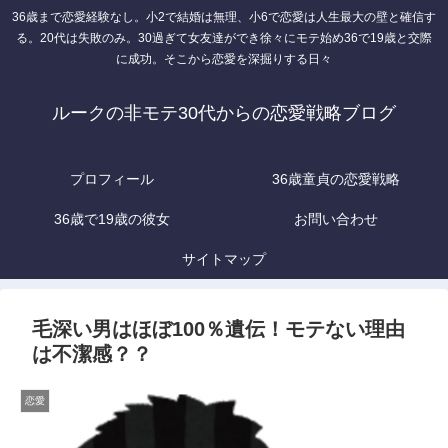
36歳まで恋愛経験なし。小2で結婚は無理、小6で恋愛は人生最大の壁と確信す
る。20代は失敗のみ。30過ぎて女友達ができ徐々にモテ始め36で19歳と交際
に成功。そこから恋愛を深掘りする日々
ルークの非モテ30代からの恋愛戦略ブログ
プロフィール
36歳童貞の恋愛戦略
36歳で19歳の彼女
お問い合わせ
サイトマップ
毛深い男はほぼ100％遺伝！モテない理由
は不潔感？？
恋愛