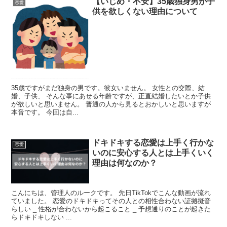
【いじめ・不安】35歳独身男が子
恋愛
供を欲しくない理由について
35歳ですがまだ独身の男です。彼女いません。 女性との交際、結
婚、子供、 そんな事にあせる年齢ですが、正直結婚したいとか子供
が欲しいと思いません。 普通の人から見るとおかしいと思いますが
本音です。 今回は自...
ドキドキする恋愛は上手く行かな
恋愛
いのに安心する人とは上手くいく
理由は何なのか？
こんにちは、管理人のルークです。 先日TikTokでこんな動画が流れ
ていました。 恋愛のドキドキってその人との相性合わない証拠擬音
らしい _ 性格が合わないから起こること _ 予想通りのことが起きた
らドキドキしない ...