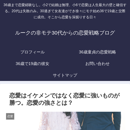
36歳まで恋愛経験なし。小2で結婚は無理、小6で恋愛は人生最大の壁と確信す
る。20代は失敗のみ。30過ぎて女友達ができ徐々にモテ始め36で19歳と交際
に成功。そこから恋愛を深掘りする日々
ルークの非モテ30代からの恋愛戦略ブログ
プロフィール
36歳童貞の恋愛戦略
36歳で19歳の彼女
お問い合わせ
サイトマップ
恋愛はイケメンではなく恋愛に強いものが
勝つ。恋愛の強さとは？
恋愛