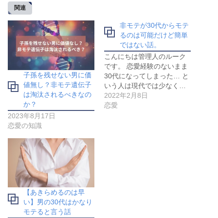
関連
非モテが30代からモテ
るのは可能だけど簡単
ではない話。
こんにちは管理人のルーク
です。 恋愛経験のないまま
子孫を残せない男に価
30代になってしまった… と
値無し？非モテ遺伝子
いう人は現代では少なく…
は淘汰されるべきなの
2022年2月8日
か？
恋愛
2023年8月17日
恋愛の知識
【あきらめるのは早
い】男の30代はかなり
モテると言う話